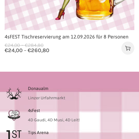
4sFEST Tischreservierung am 12.09.2026 für 8 Personen
–
€
24,00
€
284,80
€
24,00
–
€
260,80
Donaualm
Linzer Urfahrmarkt
4sFest
4D Gaudi, 4D Musi, 4D Leit!
Tips Arena