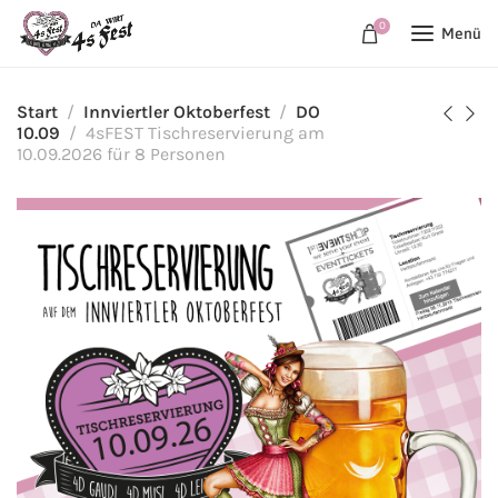
0
Menü
Start
Innviertler Oktoberfest
DO
10.09
4sFEST Tischreservierung am
10.09.2026 für 8 Personen