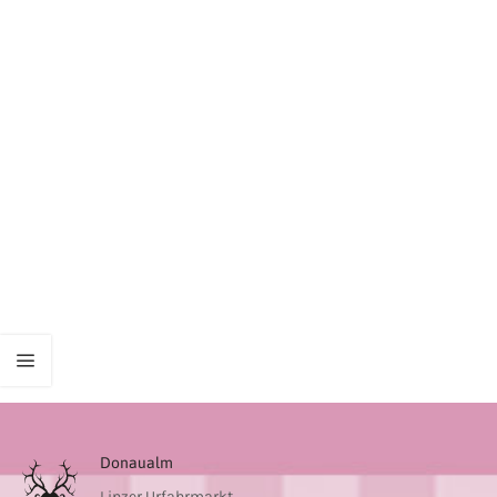
Donaualm
Linzer Urfahrmarkt