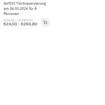
4sFEST Tischreservierung
am 06.05.2026 für 8
Personen
–
€
24,00
€
284,80
€
24,00
–
€
260,80