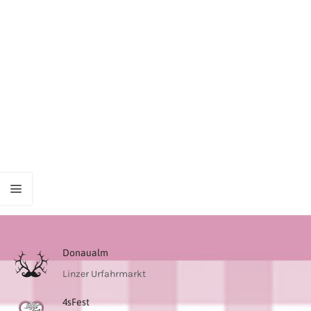
Donaualm
Linzer Urfahrmarkt
4sFest