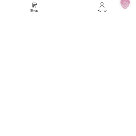
AGB
Shop
Konto
Versand & Lieferung
Zahlungsweisen
Widerruf
Kontakt
Impressum
Datenschutzerklärung
BEI FRAGEN ZUM 1ST | EVENT SHOP
STÜTZNER GMBH & CO KG
Humerstrasse 20, 4063 Hörsching
+43 7221 74550
shop@1st-event.at
UID: ATU54923301