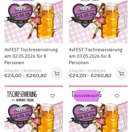
4sFEST Tischreservierung
4sFEST Tischreservierung
am 02.05.2026 für 8
am 03.05.2026 für 8
Personen
Personen
–
–
€
24,00
€
284,80
€
24,00
€
284,80
€
24,00
–
€
260,80
€
24,00
–
€
260,80
AUSVERKAUFT