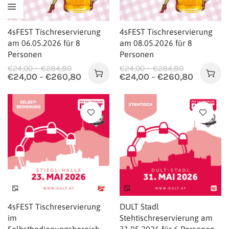
4sFEST Tischreservierung
4sFEST Tischreservierung
am 06.05.2026 für 8
am 08.05.2026 für 8
Personen
Personen
–
–
€
24,00
€
284,80
€
24,00
€
284,80
€
24,00
–
€
260,80
€
24,00
–
€
260,80
4sFEST Tischreservierung
DULT Stadl
im
Stehtischreservierung am