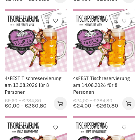
4sFEST Tischreservierung
4sFEST Tischreservierung
am 13.08.2026 für 8
am 14.08.2026 für 8
Personen
Personen
–
–
€
9,60
€
284,80
€
24,00
€
284,80
€
0,00
–
€
260,80
€
24,00
–
€
260,80