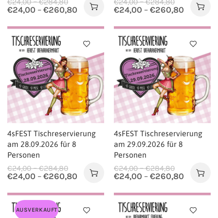
–
–
€
24,00
€
284,80
€
24,00
€
284,80
€
24,00
–
€
260,80
€
24,00
–
€
260,80
4sFEST Tischreservierung
4sFEST Tischreservierung
am 28.09.2026 für 8
am 29.09.2026 für 8
Personen
Personen
–
–
€
24,00
€
284,80
€
24,00
€
284,80
€
24,00
–
€
260,80
€
24,00
–
€
260,80
AUSVERKAUFT