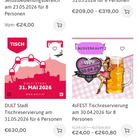
Selbstbedienungsbereich
31.05.2026 für 6 Personen
am 23.05.2026 für 8
€
209,00
–
€
319,00
Personen
Von:
€
24,00
AUSVERKAUFT
DULT Stadl
4sFEST Tischreservierung
Tischreservierung am
am 30.04.2026 für 8
31.05.2026 für 6 Personen
Personen
–
€
24,00
€
284,80
€
630,00
€
24,00
–
€
260,80