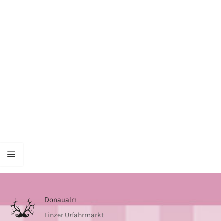
Donaualm
Linzer Urfahrmarkt