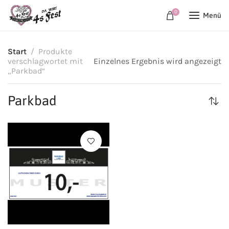
0
Menü
Start
Produkte
verschlagwortet mit
Einzelnes Ergebnis wird angezeigt
„Parkbad“
Parkbad