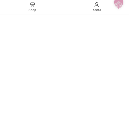
AGB
Shop
Konto
Versand & Lieferung
Zahlungsweisen
Widerruf
Kontakt
Impressum
Datenschutzerklärung
BEI FRAGEN ZUM 1ST | EVENT SHOP
STÜTZNER GMBH & CO KG
Humerstrasse 20, 4063 Hörsching
+43 7221 74550
shop@1st-event.at
UID: ATU54923301