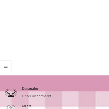
Donaualm
Linzer Urfahrmarkt
4sFest